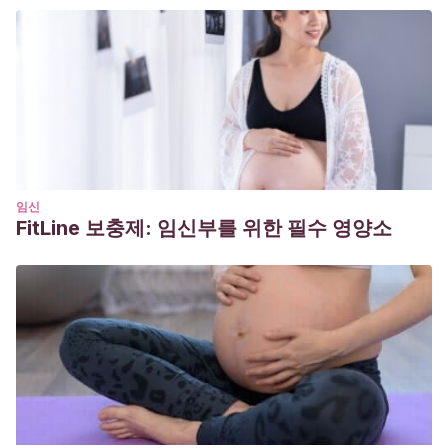
Cultura y Educación,
10 (1): 17-34.
Pacho, Z. R., & Triñanes, E. R.
(2011). “Programas de
entrenamiento para padres de niños con problemas de
conducta: Una revisión de su eficacia”,
Anales de
Psicología,
37 (3-4): 223-230.
Torío López, S.
(2004). “Familia, escuela y sociedad”,
Aula
Abierta,
83: 35-52.
Bowlby, J.
(1986). Vínculos afectivos: formación,
임신
FitLine 보충제: 임신부를 위한 필수 영양소
desarrollo y pérdida. Madrid: Morata.
Bowlby, J.
(1995). Teoría del apego.
Lebovici, Weil-
HalpernF
.
Garrido-Rojas, L.
(2006). Apego, emoción y regulación
emocional. Implicaciones para la salud.
Revista
latinoamericana de psicología
,
38
(3), 493-507.
https://www.redalyc.org/pdf/805/80538304.pdf
Marrone, M., Diamond, N., Juri, L., & Bleichmar, H.