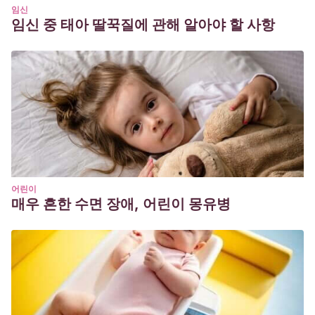
(2001).
La teoría del apego: un enfoque actual
. Madrid:
임신
임신 중 태아 딸꾹질에 관해 알아야 할 사항
Psimática.
Moneta, M.
(2003). El Apego. Aspectos clínicos y
psicobiológicos de la díada madre-hijo. Santiago: Cuatro
Vientos.
어린이
매우 흔한 수면 장애, 어린이 몽유병