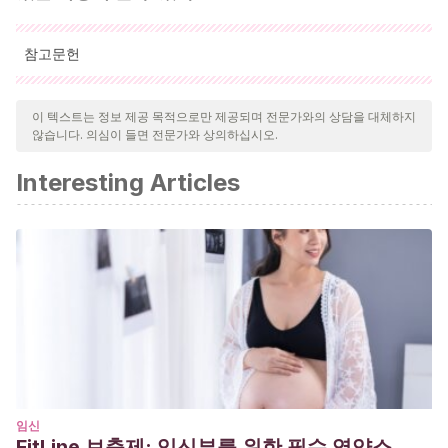
참고문헌
인용된 모든 출처는 우리 팀에 의해 집요하게 검토되어 질의의 질,
신뢰성, 시대에 맞음 및 타당성을 보장하기 위해 처리되었습니다.
이 텍스트는 정보 제공 목적으로만 제공되며 전문가와의 상담을 대체하지
않습니다. 의심이 들면 전문가와 상의하십시오.
이 문서의 참고 문헌은 신뢰성이 있으며 학문적 또는 과학적으로 정
확합니다.
Interesting Articles
Afrikable
(2012). Testimonios por tribus. Kenia: Lamu.
Recuperado de:
https://www.afrikable.org/que-
hacemos/maternity-home/testimonios-partos-por-tribus
Alamillos, M.C.
(2016). La maternidad tardía: expresión
contemporánea del patriarcado occidental.
Revista de
Antropología Experimental
. nº 16, 15: 213-221. España:
Universidad de Jaén.
Save the Children.
Estado de las madres del mundo.
Recuperado de:
https://www.savethechildren.net/state-
임신
FitLine 보충제: 임신부를 위한 필수 영양소