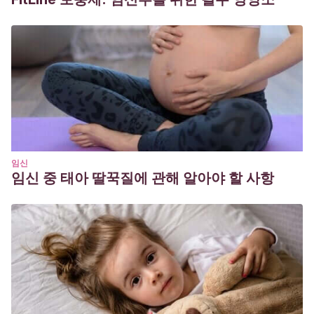
worlds-mothers-2015
Sánchez Bringas, Ángeles
(1996). La construcción social
de las masculinidades.
Revista Política y Sociedad
. n 32 pp.
151-160.
임신
임신 중 태아 딸꾹질에 관해 알아야 할 사항