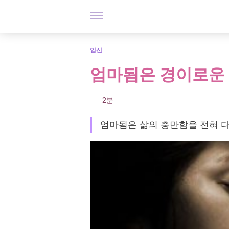
임신
엄마됨은 경이로운
2분
엄마됨은 삶의 충만함을 전혀 다