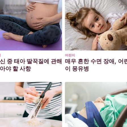
신
어린이
신 중 태아 딸꾹질에 관해
매우 흔한 수면 장애, 어
아야 할 사항
이 몽유병