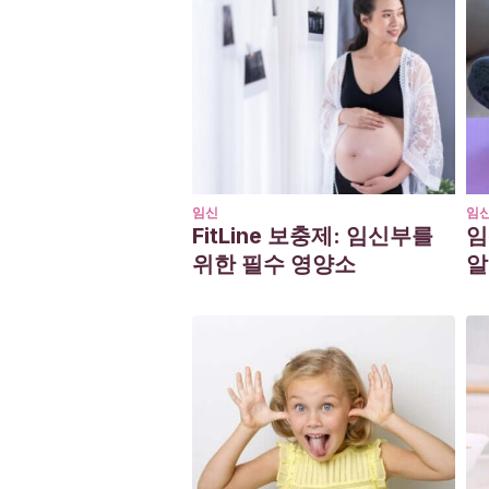
Humana
,
22
(1), 5-14.
임신
임
FitLine 보충제: 임신부를
임
위한 필수 영양소
알