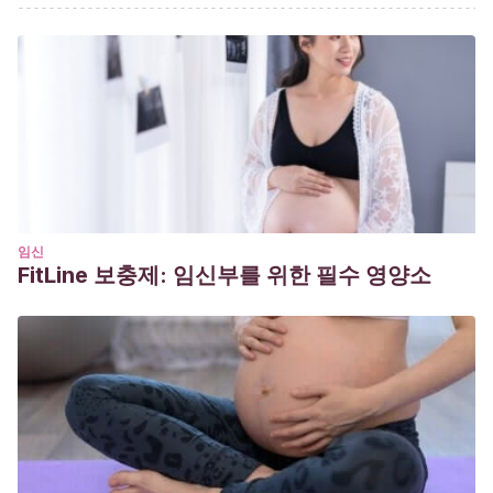
Hübner G, M. E., & Juárez H, M. E. (2002). Test de Apgar.
Después de medio siglo ¿sigue vigente? Revista Medica
de Chile.
https://doi.org/10.4067/S0034-
98872002000800014
임신
FitLine 보충제: 임신부를 위한 필수 영양소