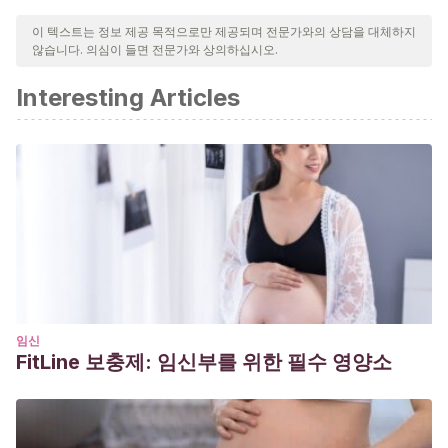
신뢰성, 시대에 맞음 및 타당성을 보장하기 위해 처리되었습니다.
이 텍스트는 정보 제공 목적으로만 제공되며 전문가와의 상담을 대체하지
않습니다. 의심이 들면 전문가와 상의하십시오.
이 문서의 참고 문헌은 신뢰성이 있으며 학문적 또는 과학적으로 정
확합니다.
Interesting Articles
Gabriela Ríos González.
2009. Características lenguaje
jóvenes. costarricenses. Universidad Salamanca. Extraído
de:
https://gredos.usal.es/jspui/bitstream/10366/83335/1/DL
Velásquez Pérez, Argiro.
Universidad de San
Buenaventura Seccional Medellín Colombia. 2006.
Lenguaje e identidad en los adolescentes de hoy. Extraído
de:
http://www.redalyc.org/pdf/4077/407748996007.pdf
Pérez, A. V.
(2007). Lenguaje e identidad en los
adolescentes de hoy.
El Ágora USB
,
7
(1), 85-107.
임신
FitLine 보충제: 임신부를 위한 필수 영양소
http://revistas.usbbog.edu.co/index.php/Agora/article/view/1
Jørgensen, A. M.
(2007). COLA: Un corpus oral de
lenguaje adolescente.
Oralia, Anejos
,
3
(1), 225-234.