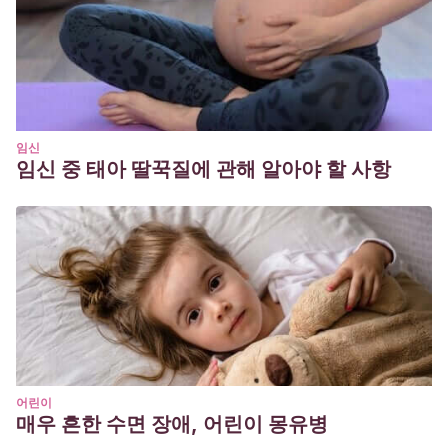
Stenström, A. B.
(2008). ALGUNOS RASGOS
CARACTERÍSTICOS DEL HABLA DE CONTACTO EN EL
LENGUAJE DE ADOLESCENTES EN MADRID.
Oralia
,
11
.
https://web.a.ebscohost.com/abstract?
direct=true&profile=ehost&scope=site&authtype=crawl
임신
임신 중 태아 딸꾹질에 관해 알아야 할 사항
어린이
매우 흔한 수면 장애, 어린이 몽유병