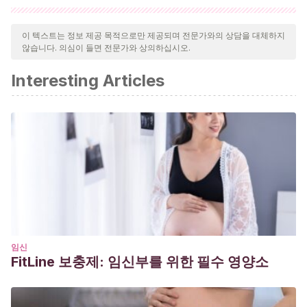
인용된 모든 출처는 우리 팀에 의해 집요하게 검토되어 질의의 질,
신뢰성, 시대에 맞음 및 타당성을 보장하기 위해 처리되었습니다.
이 텍스트는 정보 제공 목적으로만 제공되며 전문가와의 상담을 대체하지
않습니다. 의심이 들면 전문가와 상의하십시오.
이 문서의 참고 문헌은 신뢰성이 있으며 학문적 또는 과학적으로 정
확합니다.
Interesting Articles
Flores-Ramírez Salvador, Flores-Morales José Luis,
Fuentes-Rivas Adolfo. Apendicitis durante el embarazo:
Experiencia en el Hospital General Toluca Dr. Nicolás San
Juan. Cir. gen [revista en la Internet]. 2011 Dic [citado
2022 Nov 13] ; 33( 4 ): 218-221. Disponible en:
http://www.scielo.org.mx/scielo.php?
script=sci_arttext&pid=S1405-
00992011000400002&lng=es.
임신
FitLine 보충제: 임신부를 위한 필수 영양소