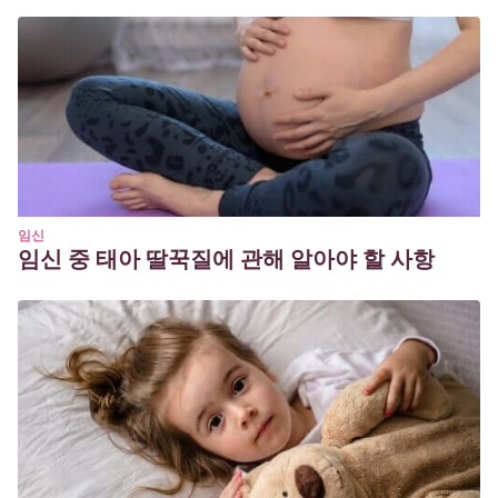
임신
임신 중 태아 딸꾹질에 관해 알아야 할 사항