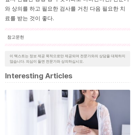
와 상의를 하고 필요한 검사를 거친 다음 필요한 치
료를 받는 것이 좋다.
참고문헌
인용된 모든 출처는 우리 팀에 의해 집요하게 검토되어 질의의 질,
신뢰성, 시대에 맞음 및 타당성을 보장하기 위해 처리되었습니다.
이 텍스트는 정보 제공 목적으로만 제공되며 전문가와의 상담을 대체하지
않습니다. 의심이 들면 전문가와 상의하십시오.
이 문서의 참고 문헌은 신뢰성이 있으며 학문적 또는 과학적으로 정
확합니다.
Interesting Articles
Cedrin-Durnerin I, et al.
(2005). What is the significance
of short follicular phases in infertile women?
DOI:
1016/j.fertnstert.2005.07.407
Cortéz, L. J., Prieto, A. R., & Olcese, J. V. (1993).
Insuficiencia de la fase lútea en infertilidad.
Revista
Peruana de Ginecología y Obstetricia
,
39
(14), 12-15.
http://www.spog.org.pe/web/revista/index.php/RPGO/article/