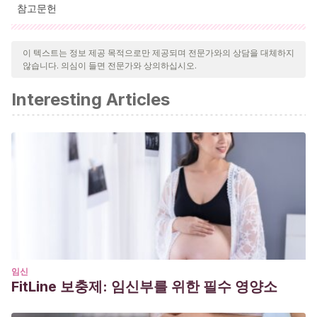
참고문헌
인용된 모든 출처는 우리 팀에 의해 집요하게 검토되어 질의의 질,
신뢰성, 시대에 맞음 및 타당성을 보장하기 위해 처리되었습니다.
이 텍스트는 정보 제공 목적으로만 제공되며 전문가와의 상담을 대체하지
않습니다. 의심이 들면 전문가와 상의하십시오.
이 문서의 참고 문헌은 신뢰성이 있으며 학문적 또는 과학적으로 정
확합니다.
Interesting Articles
Bowlby, J.
(1986). Vínculos afectivos: formación,
desarrollo y pérdida. Madrid: Morata.
Bowlby, J.
(1995). Teoría del apego.
Lebovici, Weil-
HalpernF
.
Garrido-Rojas, L.
(2006). Apego, emoción y regulación
emocional. Implicaciones para la salud.
Revista
latinoamericana de psicología
,
38
(3), 493-507.
https://www.redalyc.org/pdf/805/80538304.pdf
Marrone, M., Diamond, N., Juri, L., & Bleichmar, H.
임신
FitLine 보충제: 임신부를 위한 필수 영양소
(2001).
La teoría del apego: un enfoque actual
. Madrid:
Psimática.