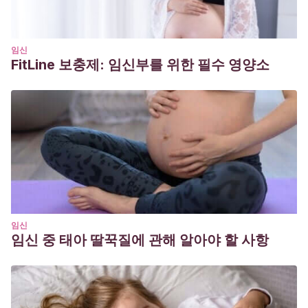
C. A., Mur Villar, N., Rizo Baeza, M., & Gómez García, C.
I.
(2012). La estimulación prenatal: Resultados relevantes
en el periparto.
Nutrición Hospitalaria
,
27
(6), 2102-2108.
임신
FitLine 보충제: 임신부를 위한 필수 영양소
http://scielo.isciii.es/scielo.php?
script=sci_arttext&pid=S0212-16112012000600041
Hernández, K.
(2016). La estimulación prenatal: Evolución
y beneficios.
http://repositoriounicaes.catolica.edu.sv/handle/123456789/1
임신
임신 중 태아 딸꾹질에 관해 알아야 할 사항