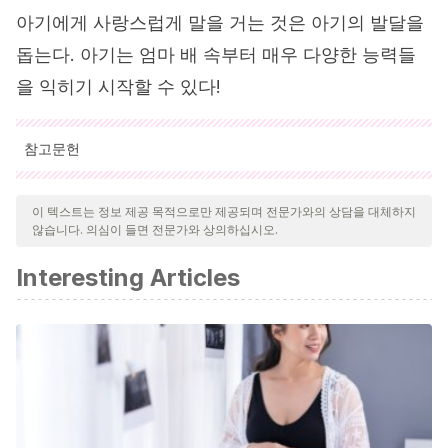
아기에게 사랑스럽게 말을 거는 것은 아기의 발달을
돕는다. 아기는 엄마 배 속부터 매우 다양한 능력들
을 익히기 시작할 수 있다!
참고문헌
인용된 모든 출처는 우리 팀에 의해 집요하게 검토되어 질의의 질,
신뢰성, 시대에 맞음 및 타당성을 보장하기 위해 처리되었습니다.
이 텍스트는 정보 제공 목적으로만 제공되며 전문가와의 상담을 대체하지
않습니다. 의심이 들면 전문가와 상의하십시오.
이 문서의 참고 문헌은 신뢰성이 있으며 학문적 또는 과학적으로 정
확합니다.
Interesting Articles
Moreno Ricard, V. E., Sampayo Hernández, I. C., &
Guerra Castellanos, L.
(2018). La estimulación de la
comunicación en la etapa gestacional.
Humanidades
Médicas
,
18
(2), 356-369.
http://scielo.sld.cu/scielo.php?
script=sci_arttext&pid=S1727-81202018000200356
Aguilar Cordero, M. J., Vieite Ravelo, M., Padilla López,