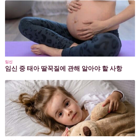
임신
임신 중 태아 딸꾹질에 관해 알아야 할 사항