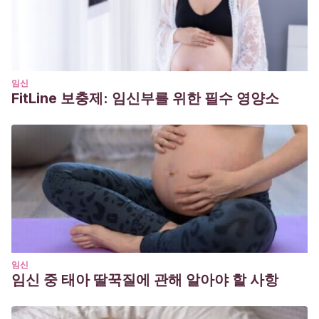
educativa: una aproximación democrática radical para el
aprendizaje intergeneracional.
Revista Interuniversitaria de
Formación de Profesorado, 25
(1), 31–61.
Susinos, T.
(2012). Las posibilidades de la voz del
alumnado para el cambio y la mejora educativa.
Revista de
임신
FitLine 보충제: 임신부를 위한 필수 영양소
Educación
, (359), 16-23.
Susinos, T. y Ceballos, N.
(2012). Voz del alumnado y
presencia participativa en la vida escolar. Apuntes para
una cartografía de la voz del alumnado en la mejora
educativa.
Revista de Educación,
(359), 24-44.
임신
임신 중 태아 딸꾹질에 관해 알아야 할 사항