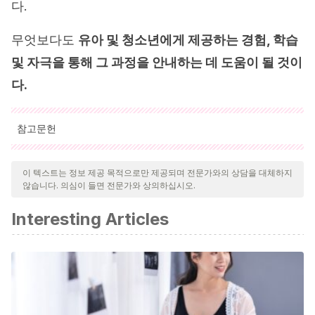
다.
무엇보다도
유아 및 청소년에게 제공하는 경험, 학습
및 자극을 통해 그 과정을 안내하는 데 도움이 될 것이
다.
참고문헌
인용된 모든 출처는 우리 팀에 의해 집요하게 검토되어 질의의 질,
신뢰성, 시대에 맞음 및 타당성을 보장하기 위해 처리되었습니다.
이 텍스트는 정보 제공 목적으로만 제공되며 전문가와의 상담을 대체하지
않습니다. 의심이 들면 전문가와 상의하십시오.
이 문서의 참고 문헌은 신뢰성이 있으며 학문적 또는 과학적으로 정
확합니다.
Interesting Articles
Cáceres, C. B.
(2017). La neurociencia en la primera
infancia.
Apuntes de Ciencia & Sociedad
,
7
(1).
Triskier, F. J.
(2006). Algunas especulaciones respecto a
las modificaciones neurobiológicas durante la
adolescencia.
EL RESCATE Y LA MEMORIA
,
17
(70), 424.