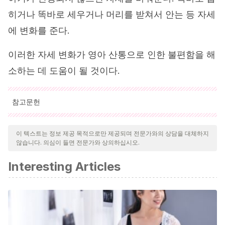
히거나 똑바로 세우거나 머리를 받쳐서 안는 등 자세
에 변화를 준다.
이러한 자세 변화가 영아 산통으로 인한 불편함을 해
소하는 데 도움이 될 것이다.
참고문헌
인용된 모든 출처는 우리 팀에 의해 집요하게 검토되어 질의의 질,
신뢰성, 시대에 맞음 및 타당성을 보장하기 위해 처리되었습니다.
이 텍스트는 정보 제공 목적으로만 제공되며 전문가와의 상담을 대체하지
않습니다. 의심이 들면 전문가와 상의하십시오.
이 문서의 참고 문헌은 신뢰성이 있으며 학문적 또는 과학적으로 정
확합니다.
Interesting Articles
Ortega Páez E., Barroso Espadero D.
(2013).
Cólico del
lactante
. Rev Pediatr Aten Primaria. 2013; 15 (23): 81-87.
http://scielo.isciii.es/scielo.php?
script=sci_arttext&pid=S1139-