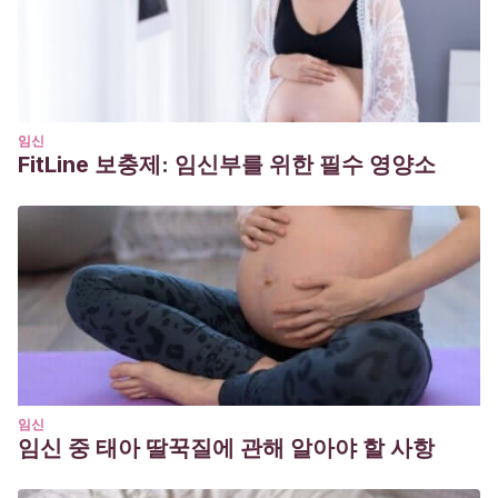
76322013000300009&lng=en&nrm=iso&tlng=en
.
González, S; Brochet, C.
(2015).
Opciones de tratamiento
del cólico del lactante.
Pediatría. 2015; 48 (3).
https://www.researchgate.net/publication/283976761_Opcione
Gordon M, Biagioli E, Sorrenti M, Lingua C, Moja L,
임신
FitLine 보충제: 임신부를 위한 필수 영양소
Banks SSC, Ceratto S, Savino F
. Dietary modifications for
infantile colic. Cochrane Database of Systematic Reviews
2018, Issue 10. Art. No.: CD011029. DOI:
10.1002/14651858.CD011029.pub2.
ORTEGA PAEZ, E. y BARROSO ESPADERO, D
.. Cólico del
lactante. Rev Pediatr Aten Primaria [online]. 2013, vol.15,
suppl.23 [citado 2022-09-08], pp.81-87. Disponible en:
<http://scielo.isciii.es/scielo.php?
script=sci_arttext&pid=S1139-
임신
임신 중 태아 딸꾹질에 관해 알아야 할 사항
76322013000300009&lng=es&nrm=iso>. ISSN 1139-7632.
https://dx.doi.org/10.4321/S1139-76322013000300009.