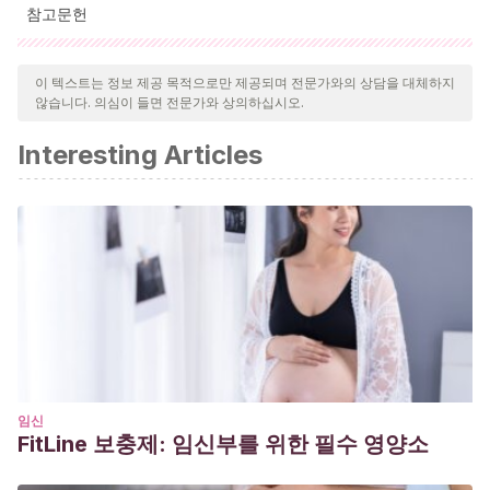
참고문헌
인용된 모든 출처는 우리 팀에 의해 집요하게 검토되어 질의의 질,
신뢰성, 시대에 맞음 및 타당성을 보장하기 위해 처리되었습니다.
이 텍스트는 정보 제공 목적으로만 제공되며 전문가와의 상담을 대체하지
않습니다. 의심이 들면 전문가와 상의하십시오.
이 문서의 참고 문헌은 신뢰성이 있으며 학문적 또는 과학적으로 정
확합니다.
Interesting Articles
Naveed M et al.
(1992). An autopsy study of relationship
between perinatal stomach capacity and birth weight.
Indian J Gastroenterol. 1992;11(4):156-158.
https://www.ncbi.nlm.nih.gov/pubmed/1398786
Núñez, K. P.
(2008). Lactancia en el infante: materna,
artificial y sus implicancias odontológicas.
REVISTA
ODONTOLOGÍA PEDIÁTRICA
,
7
(02).
World Health Organisation.
(2018). Child growth
standards
http://www.who.int/childgrowth/standards/weight_f
임신
FitLine 보충제: 임신부를 위한 필수 영양소