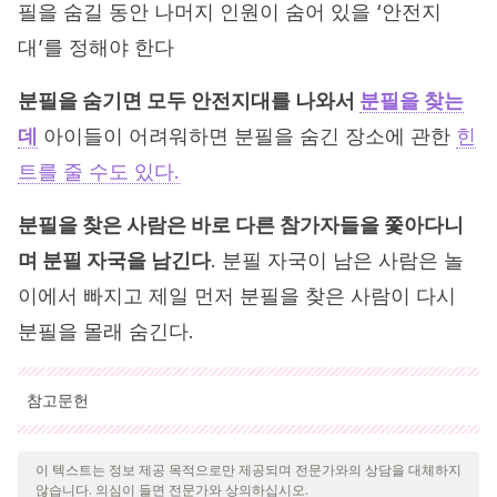
필을 숨길 동안 나머지 인원이 숨어 있을 ‘안전지
대’를 정해야 한다
분필을 숨기면 모두 안전지대를 나와서
분필을 찾는
데
아이들이 어려워하면 분필을 숨긴 장소에 관한
힌
트를 줄 수도 있다.
분필을 찾은 사람은 바로 다른 참가자들을 쫓아다니
며 분필 자국을 남긴다
. 분필 자국이 남은 사람은 놀
이에서 빠지고 제일 먼저 분필을 찾은 사람이 다시
분필을 몰래 숨긴다.
참고문헌
인용된 모든 출처는 우리 팀에 의해 집요하게 검토되어 질의의 질,
신뢰성, 시대에 맞음 및 타당성을 보장하기 위해 처리되었습니다.
이 텍스트는 정보 제공 목적으로만 제공되며 전문가와의 상담을 대체하지
않습니다. 의심이 들면 전문가와 상의하십시오.
이 문서의 참고 문헌은 신뢰성이 있으며 학문적 또는 과학적으로 정