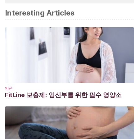
확합니다.
Interesting Articles
Allué, J. M.
(1998).
El gran libro de los juegos
. Barcelona:
Parramón Ediciones.
임신
FitLine 보충제: 임신부를 위한 필수 영양소