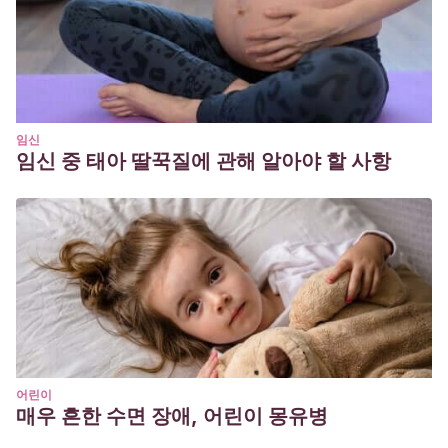
Piana
(Bachelor’s thesis, Universidad de Guayaquil.
Facultad de Comunicación Social. Carrera de Ingienería en
Diseño Gráfico.).
http://repositorio.ug.edu.ec/bitstream/redug/9729/1/TESI
Villavicencio, Y.
(2007). el desarrollo de la creatividad e
임신
임신 중 태아 딸꾹질에 관해 알아야 할 사항
imaginación a través de las técnicas grafoplásticas en la
educación preescolar del liceo naval de manta en el
periodo 2006-2007. Manta – Manabí – Ecuador.
어린이
매우 흔한 수면 장애, 어린이 몽유병