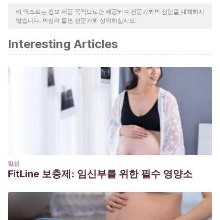
신뢰성, 시대에 맞음 및 타당성을 보장하기 위해 처리되었습니다.
이 텍스트는 정보 제공 목적으로만 제공되며 전문가와의 상담을 대체하지
않습니다. 의심이 들면 전문가와 상의하십시오.
이 문서의 참고 문헌은 신뢰성이 있으며 학문적 또는 과학적으로 정
확합니다.
Interesting Articles
Cándano, S.
(2013). La pintura beneficiosa para el
desarrollo de los niños.
http://www.ampaikasbide.com/downloads/pintura/Desarroll
Lopez, Z. V.
(2011). La pintura como agente motivador para
desarrollar la psicomotricidad en niños y niñas de primer
año de educacion basica de la escuela fiscal 11 de
noviembre de la ciudad de latacunga provincia de
cotopaxi. latacunga provincia de cotopaxi.
Salazar, R.
(2011). La importancia de la creatividad y el
임신
FitLine 보충제: 임신부를 위한 필수 영양소
arte.
Vélez Luzardo, E. M.
(2016).
La pintura medio esencial
para el desarrollo creativo en los niños de 2do. año de
educación básica de la unidad educativa Clara Bruno de