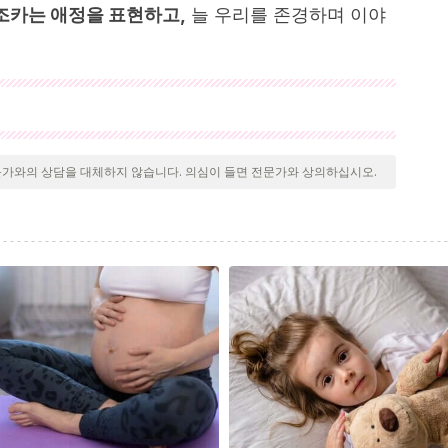
 조카는 애정을 표현하고,
늘 우리를 존경하며 이야
 검토되어 질의의 질, 신뢰성, 시대에 맞음 및 타당성을 보장하
문헌은 신뢰성이 있으며 학문적 또는 과학적으로 정확합니다.
문가와의 상담을 대체하지 않습니다. 의심이 들면 전문가와 상의하십시오.
ino es el mejor regalo que te puede hacer un hermano.
//lamenteesmaravillosa.com/un-sobrino-es-el-mejor-regalo-
 tíos: nuestros inolvidables segundos padres . Recuperado
aravillosa.com/los-tios-nuestros-inolvidables-segundos-