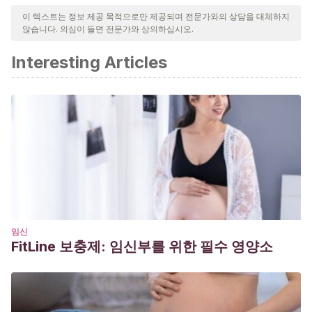
신뢰성, 시대에 맞음 및 타당성을 보장하기 위해 처리되었습니다.
이 텍스트는 정보 제공 목적으로만 제공되며 전문가와의 상담을 대체하지
않습니다. 의심이 들면 전문가와 상의하십시오.
이 문서의 참고 문헌은 신뢰성이 있으며 학문적 또는 과학적으로 정
확합니다.
Interesting Articles
Bowlby, J.
(1986). Vínculos afectivos: formación,
desarrollo y pérdida. Madrid: Morata.
Bowlby, J.
(1995). Teoría del apego.
Lebovici, Weil-
HalpernF
.
Garrido-Rojas, L.
(2006). Apego, emoción y regulación
emocional. Implicaciones para la salud.
Revista
latinoamericana de psicología
,
38
(3), 493-507.
https://www.redalyc.org/pdf/805/80538304.pdf
Marrone, M., Diamond, N., Juri, L., & Bleichmar, H.
임신
FitLine 보충제: 임신부를 위한 필수 영양소
(2001).
La teoría del apego: un enfoque actual
. Madrid:
Psimática.
Moneta, M.
(2003). El Apego. Aspectos clínicos y
psicobiológicos de la díada madre-hijo. Santiago: Cuatro