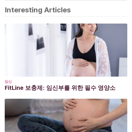
확합니다.
Interesting Articles
MAR CAMPO. Enfermera. C. S. Dávila.
Aspectos legales
en la administración de vacunas. Extraído de:
http://www.socinorte.com/wp-
content/uploads/2013/06/Aspectos-legales-en-la-
administraci%C3%B3n-de-vacunas.pdf
comitedebioetica.
(2016). Cuestiones ético-legales del
rechazo a las vacunas y propuestas para un debate
necesario. Extraído de:
http://assets.comitedebioetica.es/files/documentacion/cuesti
임신
FitLine 보충제: 임신부를 위한 필수 영양소
etico-legales-rechazo-vacunas-propuestas-debate-
necesario.pdf