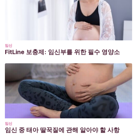
bookid=1508&sectionid=102965192
Jeyendran R. S., Graham J., Tharma S., Ivanovic M., Levrant
S., Ozornek H. M., Fiddler M. B. (2021). Individual variation
of the percentage of Y-chromosome bearing sperm
content in human ejaculates.
Syst Biol Reprod Med, 67
(5),
395-398. Recuperado de:
10.1080/19396368.2021.1942589
임신
FitLine 보충제: 임신부를 위한 필수 영양소
Saidur R., Myung P. (2020). New Biological Insights on X
and Y Chromosome-Bearing Spermatozoa.
Front Cell Dev
Biol, 7
, 388. Recuperado de:
https://pubmed.ncbi.nlm.nih.gov/32039204/
임신
임신 중 태아 딸꾹질에 관해 알아야 할 사항