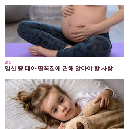
임신
임신 중 태아 딸꾹질에 관해 알아야 할 사항