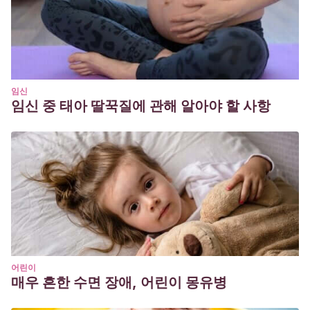
Ruiz, R. D., & Castañeda, M. A.
(2016). Relación entre uso
de las nuevas tecnologías y sobrepeso infantil, como
problema de salud pública.
RqR Enfermería Comunitaria
,
4
(1), 46-51.
https://dialnet.unirioja.es/descarga/articulo/5353331.pdf
임신
임신 중 태아 딸꾹질에 관해 알아야 할 사항
Río-Pérez, J., Sádaba-Chalezquer, C., & Bringué, X.
(2010). Menores y redes¿ sociales?: de la amistad al
cyberbullying.
https://dadun.unav.edu/bitstream/10171/20588/1/articulo.pdf
어린이
매우 흔한 수면 장애, 어린이 몽유병