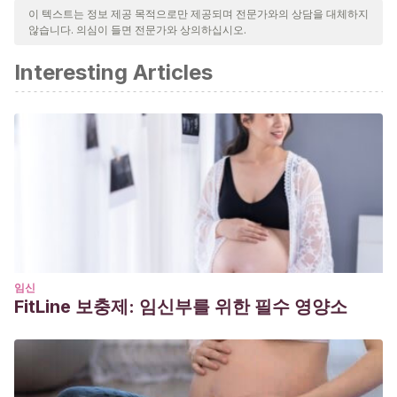
신뢰성, 시대에 맞음 및 타당성을 보장하기 위해 처리되었습니다.
이 텍스트는 정보 제공 목적으로만 제공되며 전문가와의 상담을 대체하지
않습니다. 의심이 들면 전문가와 상의하십시오.
이 문서의 참고 문헌은 신뢰성이 있으며 학문적 또는 과학적으로 정
확합니다.
Interesting Articles
Calpa, A. C. S., & Delgado, D. G. M.
(2017). Influencia del
Smartphone en los procesos de aprendizaje y enseñanza.
Suma de Negocios
,
8
(17), 11-18.
https://www.sciencedirect.com/science/article/pii/S2215910X
Bringué, X., & Sádaba-Chalezquer, C.
(2010). Niños y
adolescentes españoles ante las pantallas: rasgos
configuradores de una generación interactiva.
https://dadun.unav.edu/bitstream/10171/18443/1/n15-
sadaba-chalezquer.pdf
임신
FitLine 보충제: 임신부를 위한 필수 영양소
Pascual, I. R.
(2006). Infancia y nuevas tecnologías: un
análisis del discurso sobre la sociedad de la información y
los niños.
Política y sociedad
,
43
(1), 139-157.
https://core.ac.uk/download/pdf/60659914.pdf